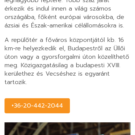
legnagyobb reptere. Több száz járat
érkezik és indul innen a világ számos
országába, főként európai városokba, de
ázsiai és Észak-amerikai célállomásokra is.
A repülőtér a főváros központjától kb. 16
km-re helyezkedik el, Budapestről az Üllői
úton vagy a gyorsforgalmi úton közelíthető
meg. Közigazgatásilag a budapesti XVIII.
kerülethez és Vecséshez is egyaránt
tartozik.
+36-20-442-2044