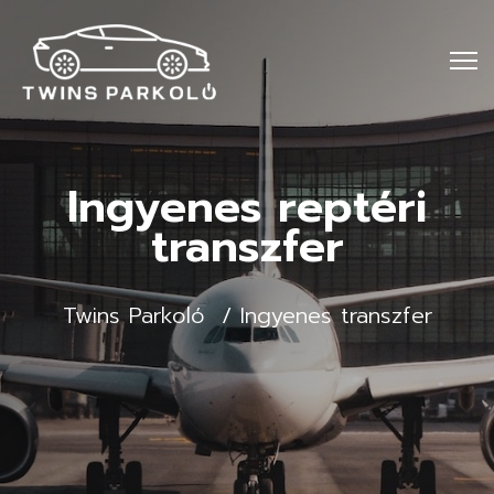
Ingyenes reptéri
transzfer
Twins Parkoló
Ingyenes transzfer